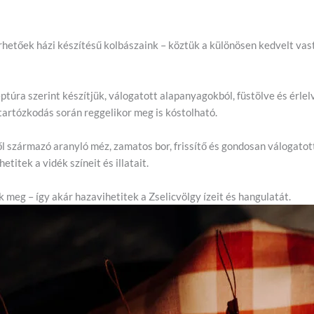
hetőek házi készítésű kolbászaink – köztük a különösen kedvelt vast
túra szerint készítjük, válogatott alapanyagokból, füstölve és érlel
t tartózkodás során reggelikor meg is kóstolható.
l származó aranyló méz, zamatos bor, frissítő és gondosan válogato
titek a vidék színeit és illatait.
 meg – így akár hazavihetitek a Zselicvölgy ízeit és hangulatát.