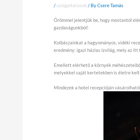
/
szolgaltatasok
/ By
Csere Tamás
Örömmel jelentjük be, hogy mostantól elér
gazdaságunkból!
Kolbászainkat a hagyományos, vidéki recep
eredmény: igazi házias ízvilág, mely az it
Emellett elérhető a környék méhészeteibő
melyekkel saját kertetekben is életre kelthe
Mindezek a hotel recepcióján vásárolhatók