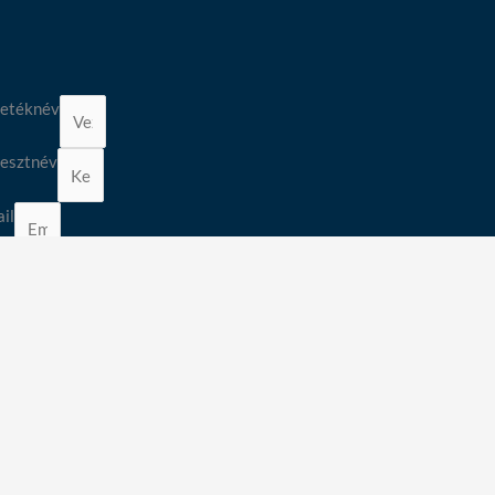
etéknév
esztnév
il
makör
tvédelem
Az
adatvédelmi tájékoztatót
elfogadom.
Feliratkozás