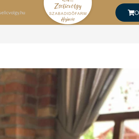
O
elicvolgy.hu