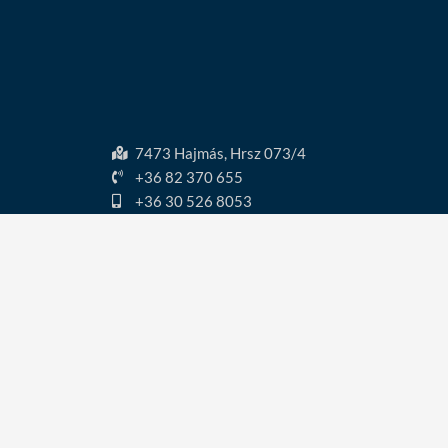
7473 Hajmás, Hrsz 073/4
+36 82 370 655
+36 30 526 8053
info@zselicvolgy.hu