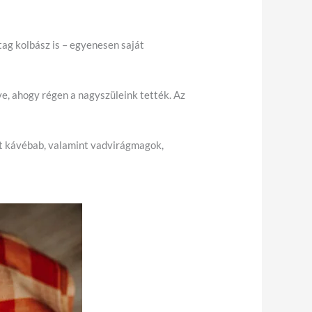
ag kolbász is – egyenesen saját
ve, ahogy régen a nagyszüleink tették. Az
tt kávébab, valamint vadvirágmagok,