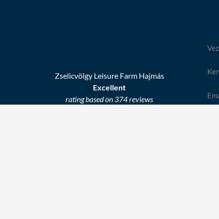
Vez
Ker
Zselicvölgy Leisure Farm Hajmás
Excellent
Ema
rating based on 374 reviews
Té
Ada