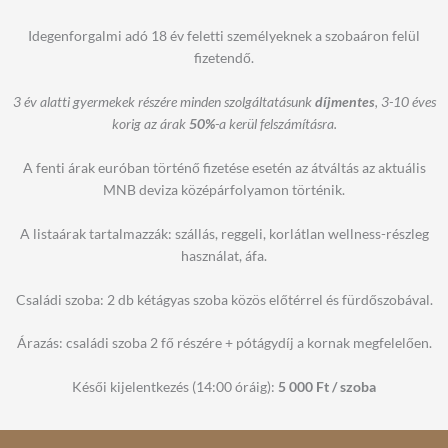
Idegenforgalmi adó 18 év feletti személyeknek a szobaáron felül
fizetendő.
3 év alatti gyermekek részére minden szolgáltatásunk
díjmentes
, 3-10 éves
korig az árak
50%
-a kerül felszámításra.
A fenti árak euróban történő fizetése esetén az átváltás az aktuális
MNB deviza középárfolyamon történik.
A listaárak tartalmazzák: szállás, reggeli, korlátlan wellness-részleg
használat, áfa.
Családi szoba: 2 db kétágyas szoba közös előtérrel és fürdőszobával.
Árazás: családi szoba 2 fő részére + pótágydíj a kornak megfelelően.
Késői kijelentkezés (14:00 óráig):
5 000 Ft / szoba