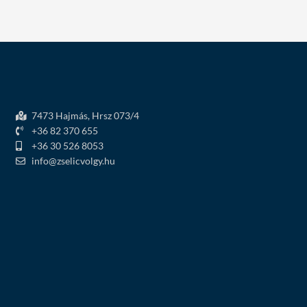
7473 Hajmás, Hrsz 073/4
+36 82 370 655
+36 30 526 8053
info@zselicvolgy.hu