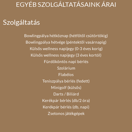
EGYÉB SZOLGÁLTATÁSAINK ÁRAI
Szolgáltatás
Bowlingpálya hétköznap (hétfőtől csütörtökig)
Bowlingpálya hétvége (péntektől vasárnapig)
Külsős wellness napijegy (0-3 éves korig)
Külsős wellness napijegy (3 éves kortól)
Fürdőköntös napi bérlés
Szolárium
Flabélos
Teniszpálya bérlés (fedett)
Minigolf (külsős)
Darts / Biliárd
Kerékpár bérlés (db/2 óra)
Kerékpár bérlés (db, napi)
Zsetonos játékgépek