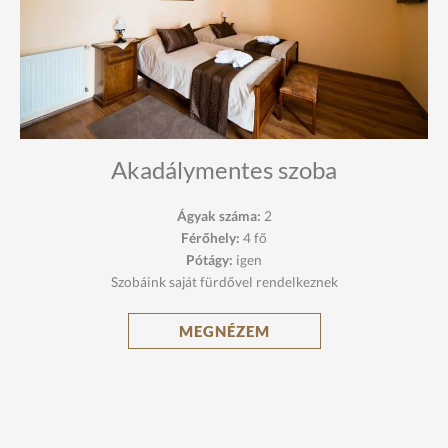
Akadálymentes szoba
Ágyak száma:
2
Férőhely:
4 fő
Pótágy:
igen
Szobáink saját fürdővel rendelkeznek
MEGNÉZEM