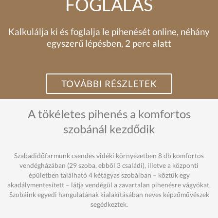
FOGLALÁS
Kalkulálja ki és foglalja le pihenését online, néhány
egyszerű lépésben, 2 perc alatt
TOVÁBBI RÉSZLETEK
A tökéletes pihenés a komfortos
szobánál kezdődik
Szabadidőfarmunk csendes vidéki környezetben 8 db komfortos
vendégházában (29 szoba, ebből 3 családi), illetve a központi
épületben található 4 kétágyas szobáiban – köztük egy
akadálymentesített – látja vendégül a zavartalan pihenésre vágyókat.
Szobáink egyedi hangulatának kialakításában neves képzőművészek
segédkeztek.