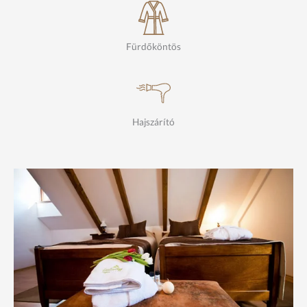
Fürdőköntös
WIFI
I
Fürd
köntös használat
I
ô
WIFI
I
Fürd
köntös használat
I
Hajszárító
Hajszárító
ô