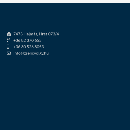
7473 Hajmás, Hrsz 073/4
+36 82 370 655
+36 30 526 8053
info@zselicvolgy.hu