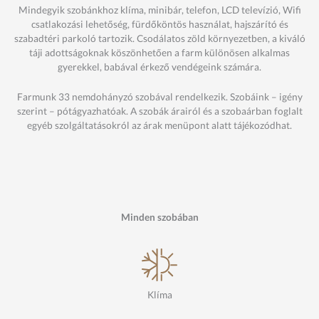
Mindegyik szobánkhoz klíma, minibár, telefon, LCD televízió, Wifi
csatlakozási lehetőség, fürdőköntös használat, hajszárító és
szabadtéri parkoló tartozik. Csodálatos zöld környezetben, a kiváló
táji adottságoknak köszönhetően a farm különösen alkalmas
gyerekkel, babával érkező vendégeink számára.
Farmunk 33 nemdohányzó szobával rendelkezik. Szobáink – igény
szerint – pótágyazhatóak. A szobák árairól és a szobaárban foglalt
egyéb szolgáltatásokról az árak menüpont alatt tájékozódhat.
Minden szobában
Klíma