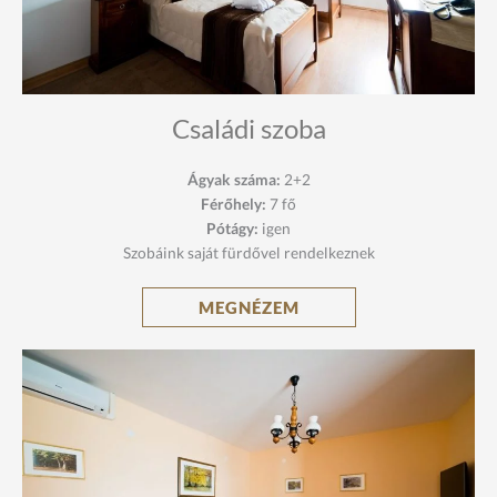
Családi szoba
Ágyak száma:
2+2
Férőhely:
7 fő
Pótágy:
igen
Szobáink saját fürdővel rendelkeznek
MEGNÉZEM