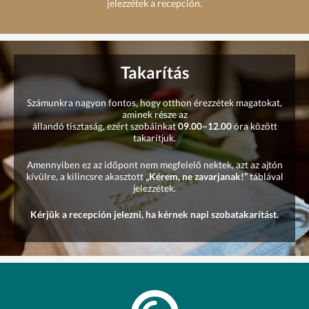
jelezzétek a recepción.
Takarítás
Számunkra nagyon fontos, hogy otthon érezzétek magatokat,
aminek része az
állandó tisztaság, ezért szobáinkat
09.00–12.00
óra között
takarítjuk.
Amennyiben ez az időpont nem megfelelő nektek, azt az ajtón
kívülre, a kilincsre akasztott
„Kérem,
ne zavarjanak!”
táblával
jelezzétek.
Kérjük a recepción jelezni, ha kérnek napi szobatakarítást.