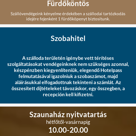
Fürdőköntös
Szállóvendégeink kényelme érdekében a szállodai tartózkodás
idejére fejenként 1 fürdőköpenyt biztosítunk.
Szobahitel
A szálloda területén igénybe vett térítéses
szolgáltatásokat vendégeinknek nem szükséges azonnal,
készpénzben kiegyenlíteniük, elegendő Hotelpass
felmutatásával igazolniuk a szobaszámot, majd
aláírásukkal elfogadottnak tekinteni a számlát. Az
összesített díjtételeket távozáskor, egy összegben, a
recepción kell kifizetni.
Szaunaház nyitvatartás
hétfőtől-vasárnapig
10.00-20.00