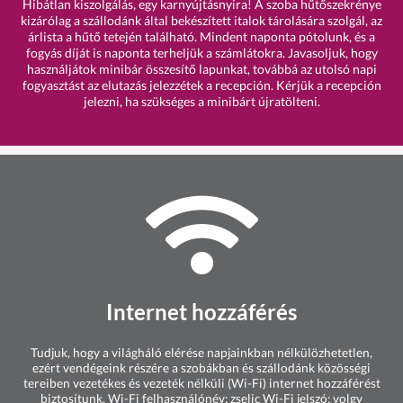
Hibátlan kiszolgálás, egy karnyújtásnyira! A szoba hűtőszekrénye
kizárólag a szállodánk által bekészített italok tárolására szolgál, az
árlista a hűtő tetején található. Mindent naponta pótolunk, és a
fogyás díját is naponta terheljük a számlátokra. Javasoljuk, hogy
használjátok minibár összesítő lapunkat, továbbá az utolsó napi
fogyasztást az elutazás jelezzétek a recepción. Kérjük a recepción
jelezni, ha szükséges a minibárt újratölteni.
Internet hozzáférés
Tudjuk, hogy a világháló elérése napjainkban nélkülözhetetlen,
ezért vendégeink részére a szobákban és szállodánk közösségi
tereiben vezetékes és vezeték nélküli (Wi-Fi) internet hozzáférést
biztosítunk. Wi-Fi felhasználónév: zselic Wi-Fi jelszó: volgy