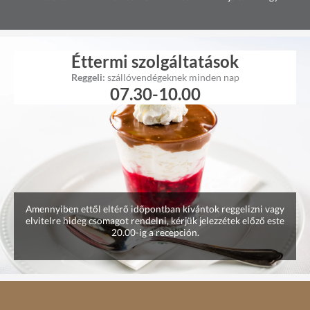
Éttermi szolgáltatások
Reggeli:
szállóvendégeknek minden nap
07.30-10.00
Amennyiben ettől eltérő időpontban kívántok reggelizni vagy
elvitelre hideg csomagot rendelni, kérjük jelezzétek előző este
20.00-ig a recepción.