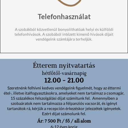
Telefonhasználat
A szobákból közvetlenül bonyolíthatóak helyi és külföldi
telefonhívások. A szobából intézett kimenő hívások díjait
I
Telefon
I
vendégeink számlájára terheljük.
Étterem nyitvatartás
hétfőtől-vasárnapig
12.00 - 21.00
Szeretnénk felhívni kedves vendégeink figyelmét, hogy az éttermi
étel-, illetve italfogyasztásokra, amelyeket nem tartalmaz a csomagár,
15 százalékos felszolgálási díjat számítunk fel. Amennyiben a
szobaáratok nem tartalmazza a félpanziós vacsorát, és igényt
tartanátok rá, kérjük a recepción érkezéskor jelezzétek igényetek.
Ezért díjat számolunk fel.
Ár: 7 500 Ft / fő / alkalom
6-12 éves korig