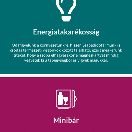
Energiatakarékosság
Odafigyelünk a környezetünkre, hiszen Szabadidőfarmunk is
csodás természeti viszonyok között található, ezért megkérünk
titeket, hogy a szoba elhagyásakor a mágneskártyát mindig
vegyétek ki a tápegységből és vigyék magukkal.
Minibár
Klíma
I
Minibár
I
Telefon