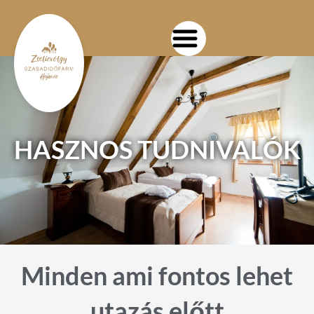
Ugrás
a
tartalomhoz
HASZNOS TUDNIVALÓK
Minden ami fontos lehet
utazás előtt